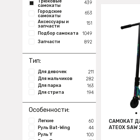
Трюковые
439
самокаты
Городские
653
самокаты
Аксессуары и
151
запчасти
Подбор самоката
1049
Запчасти
892
Тип:
Для девочек
211
Для мальчиков
282
Для парка
163
Для стрита
194
Особенности:
Легкие
САМОКАТ Д
60
ATEOX SAW 
Руль Bat-Wing
44
Руль Y
100