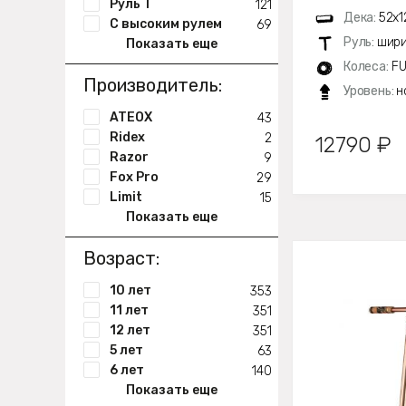
Руль Т
121
Дека:
52х1
С высоким рулем
69
Руль:
шири
Показать еще
Колеса:
FU
Производитель:
Уровень:
н
ATEOX
43
Ridex
2
12790 ₽
Razor
9
Fox Pro
29
Limit
15
Показать еще
Возраст:
10 лет
353
11 лет
351
12 лет
351
5 лет
63
6 лет
140
Показать еще