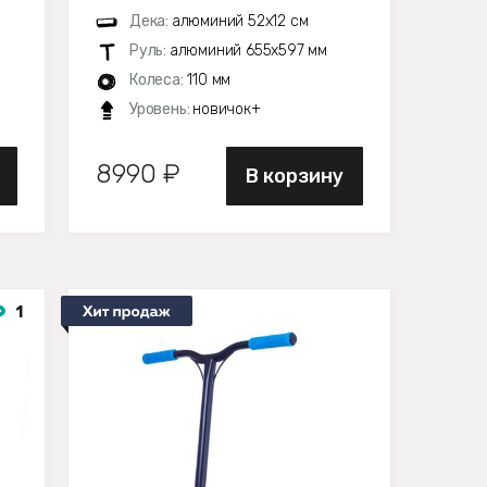
Дека:
алюминий 52х12 см
Руль:
алюминий 655х597 мм
Колеса:
110 мм
Уровень:
новичок+
8990 ₽
В корзину
1