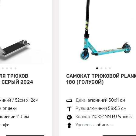
ЛЯ ТРЮКОВ
САМОКАТ ТРЮКОВОЙ PLAN
 СЕРЫЙ 2024
180 (ГОЛУБОЙ)
иний / 52см х 12см
Дека:
алюминий 50х11 см
м от деки
Руль:
алюминий 58х55 см
юминий 110 мм
Колеса:
110X24MM PU Wheels
рофи
Уровень:
любитель