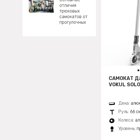
отличия
трюковых
самокатов от
прогулочных
САМОКАТ Д
VOKUL SOLO
Дека:
алюм
Руль:
66 с
Колеса:
ал
Уровень:
п