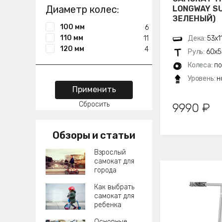
Диаметр колес:
LONGWAY S
ЗЕЛЕНЫЙ)
100 мм
6
110 мм
11
Дека:
53х1
120 мм
4
Руль:
60х5
Колеса:
по
Уровень:
н
Применить
Сбросить
9990 ₽
Обзоры и статьи
Взрослый
самокат для
города
Как выбрать
самокат для
ребенка
Основные