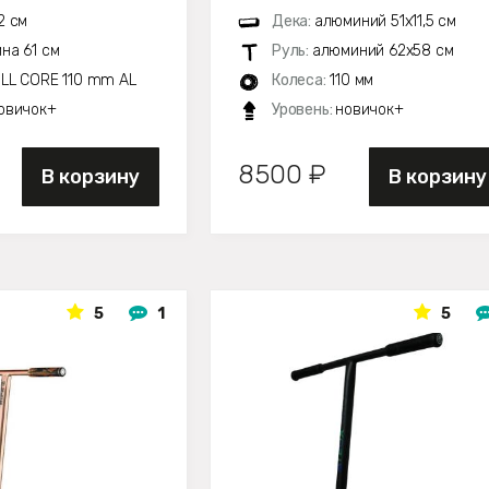
2 см
Дека:
алюминий 51х11,5 см
на 61 см
Руль:
алюминий 62х58 см
LL CORE 110 mm AL
Колеса:
110 мм
овичок+
Уровень:
новичок+
8500 ₽
В корзину
В корзину
5
1
5