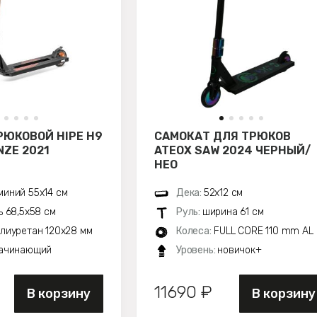
РЮКОВОЙ HIPE H9
САМОКАТ ДЛЯ ТРЮКОВ
ZE 2021
ATEOX SAW 2024 ЧЕРНЫЙ/
НЕО
иний 55х14 см
Дека:
52х12 см
ь 68,5х58 см
Руль:
ширина 61 см
лиуретан 120x28 мм
Колеса:
FULL CORE 110 mm AL
ачинающий
Уровень:
новичок+
11690 ₽
В корзину
В корзину