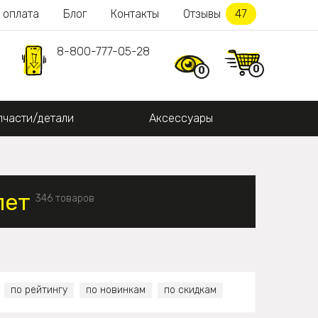
 оплата
Блог
Контакты
Отзывы
47
8-800-777-05-28
0
0
пчасти/детали
Аксессуары
лет
346 товаров
по рейтингу
по новинкам
по скидкам