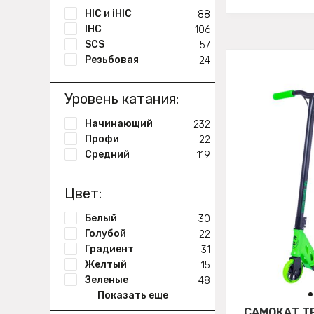
HIC и iHIC
88
IHC
106
SCS
57
Резьбовая
24
Уровень катания:
Начинающий
232
Профи
22
Средний
119
Цвет:
Белый
30
Голубой
22
Градиент
31
Желтый
15
Зеленые
48
Показать еще
САМОКАТ Т