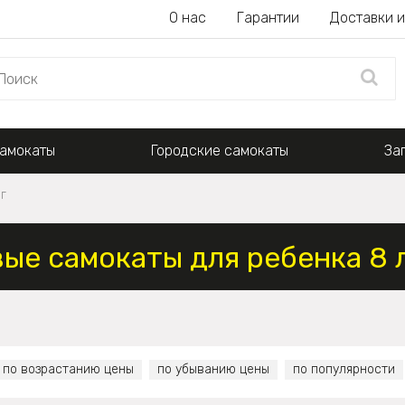
О нас
Гарантии
Доставки и
амокаты
Городские самокаты
За
г
ые самокаты для ребенка 8 
по возрастанию цены
по убыванию цены
по популярности