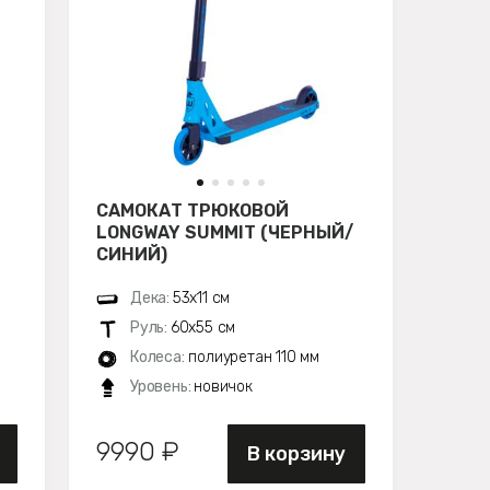
САМОКАТ ТРЮКОВОЙ
LONGWAY SUMMIT (ЧЕРНЫЙ/
СИНИЙ)
Дека:
53х11 см
Руль:
60х55 см
Колеса:
полиуретан 110 мм
Уровень:
новичок
9990 ₽
В корзину