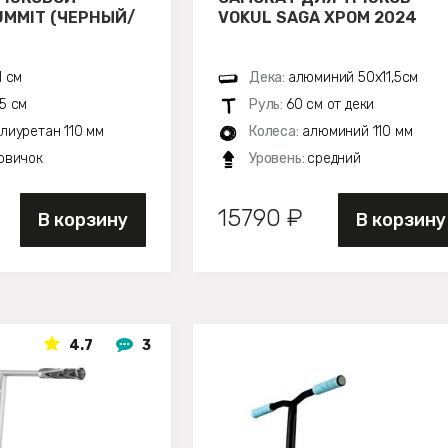
UMMIT (ЧЕРНЫЙ/
VOKUL SAGA ХРОМ 2024
1 см
Дека:
алюминий 50х11,5см
5 см
Руль:
60 см от деки
лиуретан 110 мм
Колеса:
алюминий 110 мм
овичок
Уровень:
средний
15790 ₽
В корзину
В корзину
4.7
3