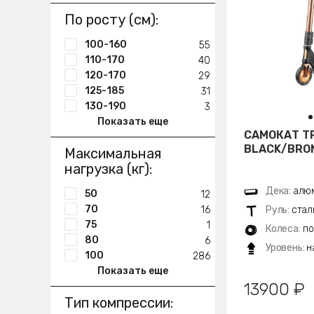
По росту (см):
100-160
55
110-170
40
120-170
29
125-185
31
130-190
3
Показать еще
САМОКАТ Т
BLACK/BRON
Максимальная
нагрузка (кг):
Дека:
алюм
50
12
70
16
Руль:
стал
75
1
Колеса:
по
80
6
Уровень:
н
100
286
Показать еще
13900 ₽
Тип компрессии: